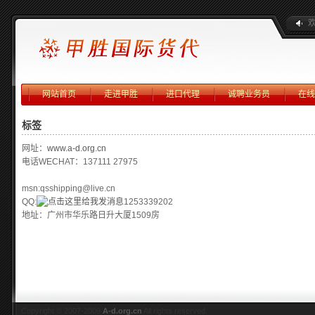
网站首页
走进甲胜
进口代理
诚聘业务员
在线
标签
网址：
www.a-d.org.cn
电话WECHAT：137111 27975
msn:qsshipping@live.cn
QQ:
1253339202
地址：广州市华乐路日升大厦1509房
Copyright © 2007-2009
A-d.org.cn
All rights reserved.